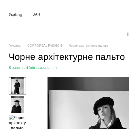
Перейти до основного контенту
Укр
Eng
UAH
Головна
CORPOREAL FASHION
Чорне архітектурне пальто
Чорне архітектурне пальто
В наявності (під замовлення)