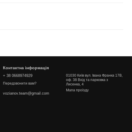
Контактна інформація
+ 38 0668974929
01030 Київ вул. Івана Франка 17В,
оф. 38 Вхід та парковка з
Передзвонити вам?
Лисенка, 4
Мапа проїзду
vozianov.team@gmail.com