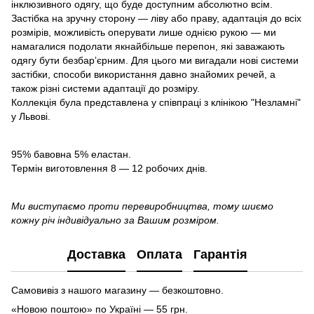
інклюзивного одягу, що буде доступним абсолютно всім.
Застібка на зручну сторону — ліву або праву, адаптація до всіх
розмірів, можливість оперувати лише однією рукою — ми
намагалися подолати якнайбільше перепон, які заважають
одягу бути безбарʼєрним. Для цього ми вигадали нові системи
застібки, способи використання давно знайомих речей, а
також різні системи адаптації до розміру.
Коллекція була представлена у співпраці з клінікою "Незламні"
у Львові.
95% бавовна 5% еластан.
Термін виготовлення 8 — 12 робочих днів.
Ми виступаємо проти перевиробництва, тому шиємо
кожну річ індивідуально за Вашим розміром.
Доставка
Оплата
Гарантія
Самовивіз з нашого магазину — безкоштовно.
«Новою поштою» по Україні — 55 грн.