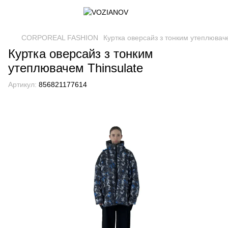
CORPOREAL FASHION
Куртка оверсайз з тонким утеплюваче
Куртка оверсайз з тонким
утеплювачем Thinsulate
Артикул:
856821177614