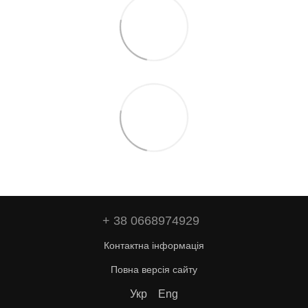
+ 38 0668974929
Контактна інформація
Повна версія сайту
Укр
Eng