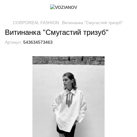
CORPOREAL FASHION
Витинанка "Смугастий тризуб"
Витинанка "Смугастий тризуб"
Артикул:
543634573463