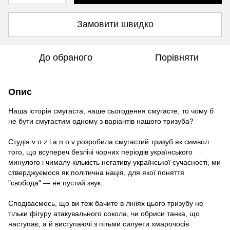
Замовити швидко
До обраного
Порівняти
Опис
Наша історія смугаста, наше сьогодення смугасте, то чому б
не бути смугастим одному з варіантів нашого тризуба?
Студія v o z i a n o v розробила смугастий тризуб як символ
того, що всупереч безлічі чорних періодів українського
минулого і чималу кількість негативу української сучасності, ми
стверджуємося як політична нація, для якої поняття
"свобода" — не пустий звук.
Сподіваємось, що ви теж бачите в лініях цього тризубу не
тільки фігуру атакувального сокола, чи обриси танка, що
наступає, а й виступаючі з пітьми силуети хмарочосів