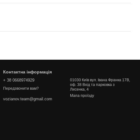
Контактна інформація
+ 38 0668974929
01030 Київ вул. Івана Франка 17В,
оф. 38 Вхід та парковка з
Передзвонити вам?
Лисенка, 4
Мапа проїзду
vozianov.team@gmail.com