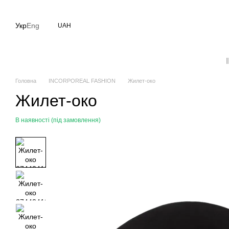
Перейти до основного контенту
Укр
Eng
UAH
Головна
INCORPOREAL FASHION
Жилет-око
Жилет-око
В наявності (під замовлення)